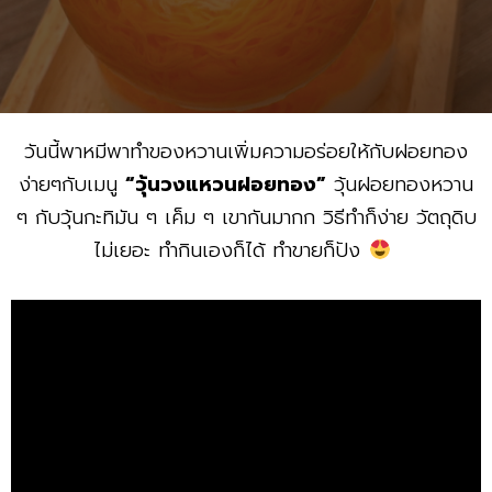
วันนี้พาหมีพาทำของหวานเพิ่มความอร่อยให้กับฝอยทอง
ง่ายๆกับเมนู
“วุ้นวงแหวนฝอยทอง”
วุ้นฝอยทองหวาน
ๆ กับวุ้นกะทิมัน ๆ เค็ม ๆ เขากันมากก วิธีทำก็ง่าย วัตถุดิบ
ไม่เยอะ ทำกินเองก็ได้ ทำขายก็ปัง