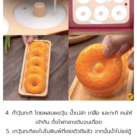
4. ทำวุ้นกะทิ โดยผสมผงวุ้น น้ำเปล่า เกลือ และกะทิ คนให้
เข้ากัน ตั้งไฟกลางต้มจนเดือด
5. เทวุ้นกะทิลงไปในพิมพ์ที่เซตตัวดีแล้ว จากนั้นนำไปแช่ตู้