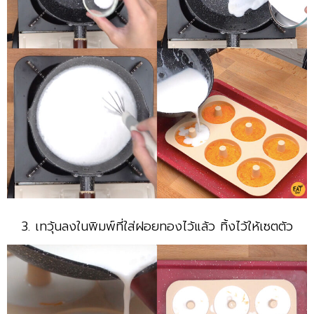
3. เทวุ้นลงในพิมพ์ที่ใส่ฝอยทองไว้แล้ว ทิ้งไว้ให้เซตตัว