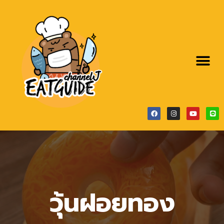
วุ้นฝอยทอง