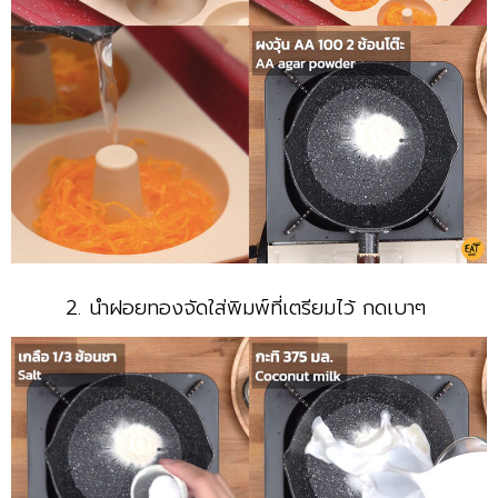
2. นำฝอยทองจัดใส่พิมพ์ที่เตรียมไว้ กดเบาๆ