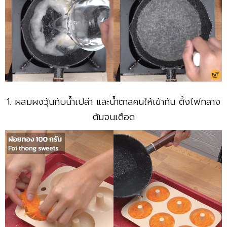
1. ผสมผงวุ้นกับน้ำเปล่า และน้ำตาลคนให้เข้ากัน ตั้งไฟกลาง
ต้มจนเดือด