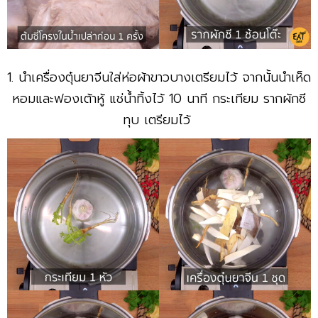
1. นำเครื่องตุ๋นยาจีนใส่ห่อผ้าขาวบางเตรียมไว้ จากนั้นนำเห็ด
หอมและฟองเต้าหู้ แช่น้ำทิ้งไว้ 10 นาที กระเทียม รากผักชี
ทุบ เตรียมไว้