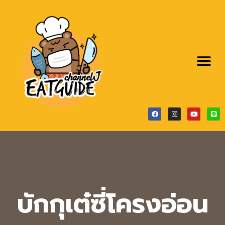
บักกุเต๋ซี่โครงอ่อน