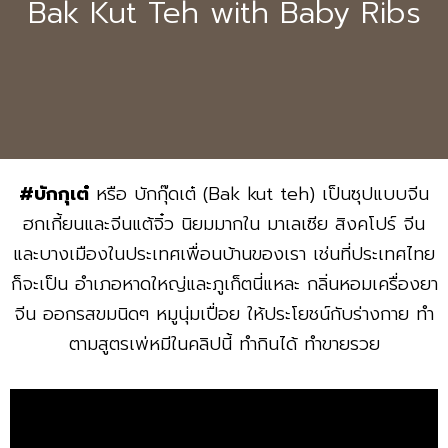
Bak Kut Teh with Baby Ribs
#บักกุเต๋
หรือ บักกุ๊ดเต๋ (Bak kut teh) เป็นซุปแบบจีน
ฮกเกี้ยนและจีนแต้จิ๋ว นิยมมากใน มาเลเซีย สิงคโปร์ จีน
และบางเมืองในประเทศเพื่อนบ้านของเรา เช่นที่ประเทศไทย
ก็จะเป็น อำเภอหาดใหญ่และภูเก็ตนี่แหละ กลิ่นหอมเครื่องยา
จีน ออกรสขมนิดๆ หมูนุ่มเปื่อย ให้ประโยชน์กับร่างกาย ทำ
ตามสูตรเพ่หมีในคลิปนี้ ทำกินได้ ทำขายรวย