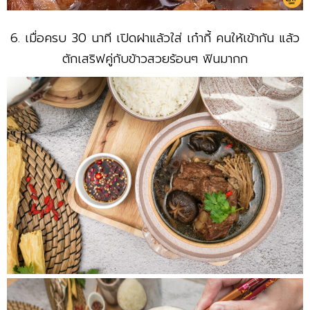
6. เมื่อครบ 30 นาที เปิดฝาแล้วใส่ เก๋ากี้ คนให้เข้ากัน แล้ว
ตักเสริฟคู่กับข้าวสวยร้อนๆ ฟินมากก