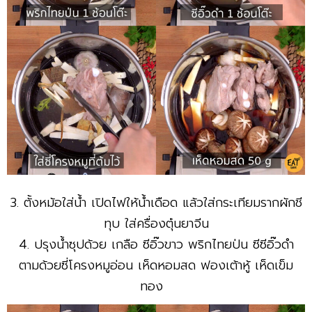
3. ตั้งหม้อใส่น้ำ เปิดไฟให้น้ำเดือด แล้วใส่กระเทียมรากผักชี
ทุบ ใส่ครื่องตุ๋นยาจีน
4. ปรุงน้ำซุปด้วย เกลือ ซีอิ๊วขาว พริกไทยป่น ซีซีอิ๊วดำ
ตามด้วยซี่โครงหมูอ่อน เห็ดหอมสด ฟองเต้าหู้ เห็ดเข็ม
ทอง