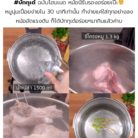
#บักกุเต๋
ฉบับโฮมเมด หม้อนี้รับรองอร่อยเป๊ะ
หมูนุ่มเปื่อยง่ายใน 30 นาทีเท่านั้น ทำง่ายแค่ใส่ทุกอย่างลง
หม้ออัดแรงดัน ก็ได้บักกุเต๋อร่อยๆมากินแล้วค่าบ